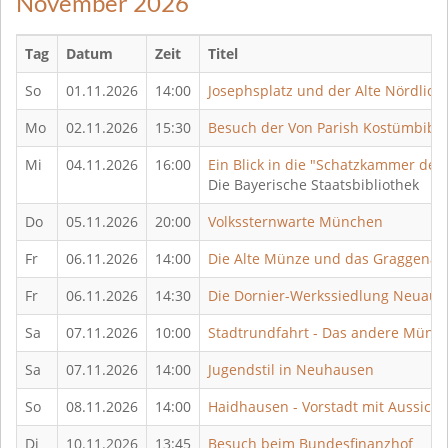
November 2026
Tag
Datum
Zeit
Titel
So
01.11.2026
14:00
Josephsplatz und der Alte Nördlich
Mo
02.11.2026
15:30
Besuch der Von Parish Kostümbibli
Mi
04.11.2026
16:00
Ein Blick in die "Schatzkammer des
Die Bayerische Staatsbibliothek
Do
05.11.2026
20:00
Volkssternwarte München
Fr
06.11.2026
14:00
Die Alte Münze und das Graggenaue
Fr
06.11.2026
14:30
Die Dornier-Werkssiedlung Neuaub
Sa
07.11.2026
10:00
Stadtrundfahrt - Das andere Münc
Sa
07.11.2026
14:00
Jugendstil in Neuhausen
So
08.11.2026
14:00
Haidhausen - Vorstadt mit Aussicht
Di
10.11.2026
13:45
Besuch beim Bundesfinanzhof