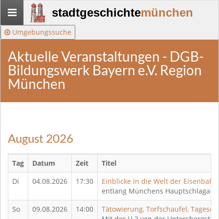
Stadtgeschichte-
stadtgeschichte
münchen
München
Umgebungssuche
Aktuelle Veranstaltungen - DGB-
Bildungswerk Bayern e.V. Region
München
August 2026
Tag
Datum
Zeit
Titel
Di
04.08.2026
17:30
Einblicke in die Welt der Eisenbahn
entlang Münchens Hauptschlagade
So
09.08.2026
14:00
Tätowierung, Torfschaufel, Tagese
Mit der U 2 von der Untersbergstra