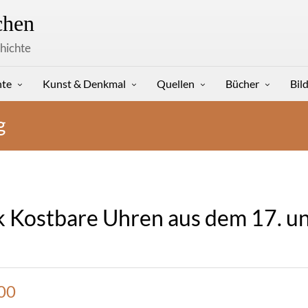
hen
hichte
hte
Kunst & Denkmal
Quellen
Bücher
Bil
g
00