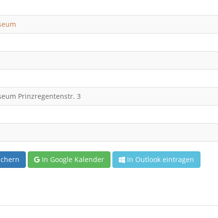
useum
eum Prinzregentenstr. 3
ichern
In Google Kalender
In Outlook eintragen