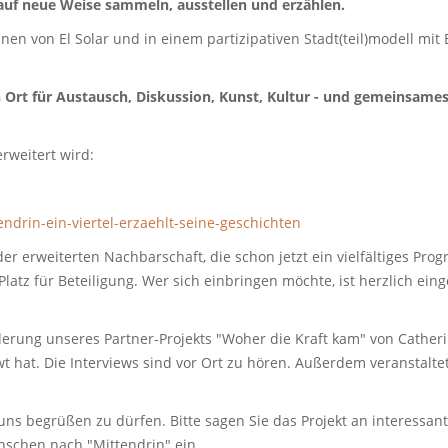
auf neue Weise sammeln, ausstellen und erzählen.
 von El Solar und in einem partizipativen Stadt(teil)modell mit E
 Ort für Austausch, Diskussion, Kunst, Kultur - und gemeinsames 
rweitert wird:
in-ein-viertel-erzaehlt-seine-geschichten
 erweiterten Nachbarschaft, die schon jetzt ein vielfältiges Pro
latz für Beteiligung. Wer sich einbringen möchte, ist herzlich eing
derung unseres Partner-Projekts "Woher die Kraft kam" von Catheri
t hat. Die Interviews sind vor Ort zu hören. Außerdem veranstaltet
uns begrüßen zu dürfen. Bitte sagen Sie das Projekt an interessant
nschen nach "Mittendrin" ein.