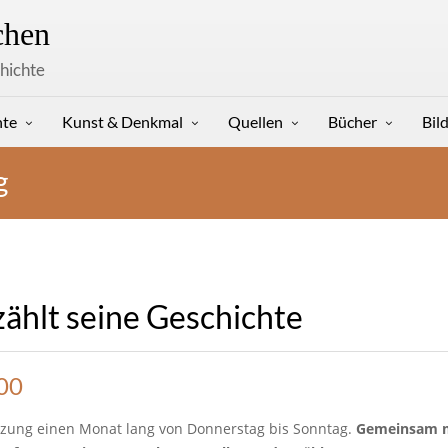
hen
hichte
hte
Kunst & Denkmal
Quellen
Bücher
Bil
g
rzählt seine Geschichte
00
tzung einen Monat lang von Donnerstag bis Sonntag.
Gemeinsam m