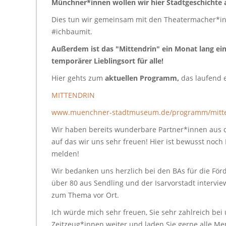
Münchner*innen wollen wir hier Stadtgeschichte 
Dies tun wir gemeinsam mit den Theatermacher*innen
#ichbaumit.
Außerdem ist das "Mittendrin" ein Monat lang ein
temporärer Lieblingsort für alle!
Hier gehts zum
aktuellen Programm,
das laufend e
MITTENDRIN
www.muenchner-stadtmuseum.de/programm/mittendr
Wir haben bereits wunderbare Partner*innen aus der
auf das wir uns sehr freuen! Hier ist bewusst noch P
melden!
Wir bedanken uns herzlich bei den BAs für die För
über 80 aus Sendling und der Isarvorstadt interview
zum Thema vor Ort.
Ich würde mich sehr freuen, Sie sehr zahlreich bei 
Zeitzeug*innen weiter und laden Sie gerne alle Me