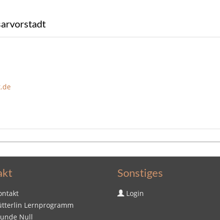
sarvorstadt
t.de
akt
Sonstiges
ontakt
Login
ütterlin Lernprogramm
tunde Null