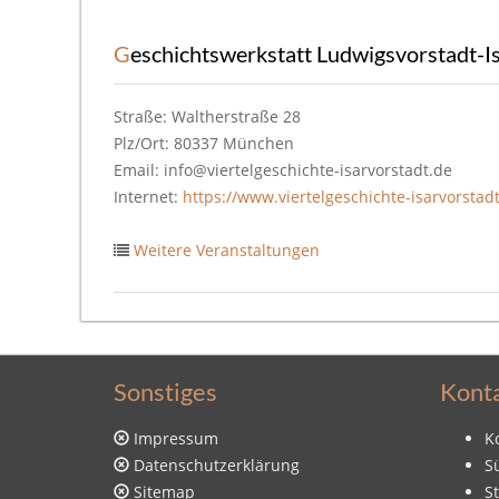
Geschichtswerkstatt Ludwigsvorstadt-I
Straße: Waltherstraße 28
Plz/Ort: 80337 München
Email: info@viertelgeschichte-isarvorstadt.de
Internet:
https://www.viertelgeschichte-isarvorstad
Weitere Veranstaltungen
Sonstiges
Kont
Impressum
K
Datenschutzerklärung
S
Sitemap
S