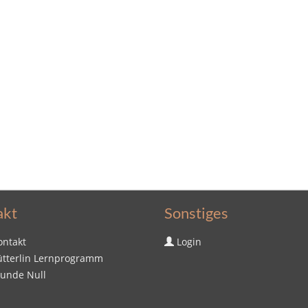
akt
Sonstiges
ontakt
Login
ütterlin Lernprogramm
tunde Null