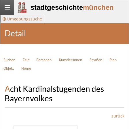
Stadtgeschichte-
stadtgeschichte
münchen
München
Umgebungssuche
Detail
Suchen
Zeit
Personen
Künstler:innen
Straßen
Plan
Objekt
Home
Acht Kardinalstugenden des
Bayernvolkes
zurück