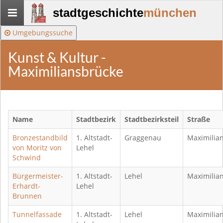
Stadtgeschichte-
stadtgeschichte
münchen
München
Umgebungssuche
Kunst & Kultur -
Maximiliansbrücke
Name
Stadtbezirk
Stadtbezirksteil
Straße
Bronzestandbild
1. Altstadt-
Graggenau
Maximilia
von Moritz von
Lehel
Schwind
Bürgermeister-
1. Altstadt-
Lehel
Maximilia
Erhardt-
Lehel
Brunnen
Tunnelfassade
1. Altstadt-
Lehel
Maximilia