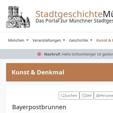
Zum Inhalt springen
Stadtgeschichte
M
Das Portal zur Münchner Stadtge
München
Veranstaltungen
Geschichte
Kunst &
Nachruf:
Hella Schlumberger ist gesto
Kunst & Denkmal
Suchen
Zeit
Person
Bayerpostbrunnen