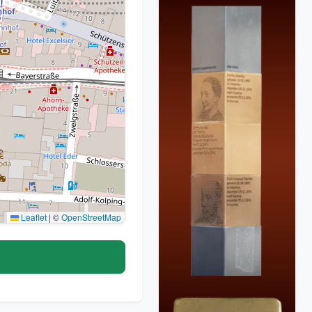
Leaflet
|
©
OpenStreetMap