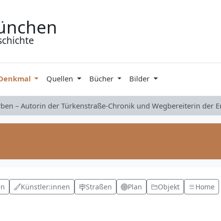
ünchen
schichte
 Denkmal
Quellen
Bücher
Bilder
rben – Autorin der Türkenstraße-Chronik und Wegbereiterin der 
en
Künstler:innen
Straßen
Plan
Objekt
Home