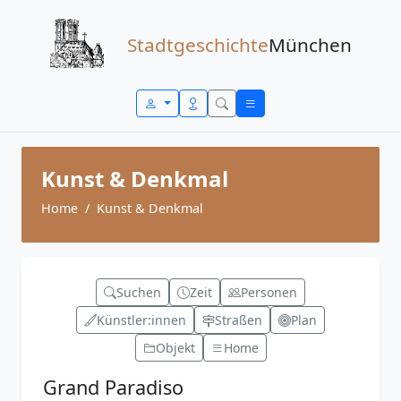
Zum Inhalt springen
Stadtgeschichte
München
Kunst & Denkmal
Home
Kunst & Denkmal
Suchen
Zeit
Personen
Künstler:innen
Straßen
Plan
Objekt
Home
Grand Paradiso