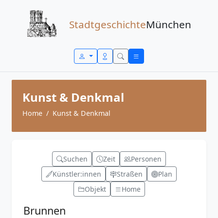
Zum Inhalt springen
Stadtgeschichte
München
Kunst & Denkmal
Home
Kunst & Denkmal
Suchen
Zeit
Personen
Künstler:innen
Straßen
Plan
Objekt
Home
Brunnen