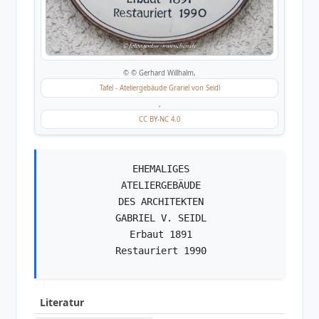
© © Gerhard Willhalm,
Tafel - Ateliergebäude Grariel von Seidl
,
CC BY-NC 4.0
EHEMALIGES
ATELIERGEBÄUDE
DES ARCHITEKTEN
GABRIEL V. SEIDL
Erbaut 1891
Restauriert 1990
Literatur