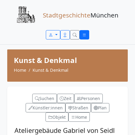
Zum Inhalt springen
Stadtgeschichte
München
Kunst & Denkmal
Home
Kunst & Denkmal
Suchen
Zeit
Personen
Künstler:innen
Straßen
Plan
Objekt
Home
Ateliergebäude Gabriel von Seidl