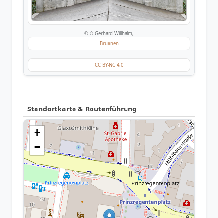
© © Gerhard Willhalm,
Brunnen
,
CC BY-NC 4.0
Standortkarte & Routenführung
+
−