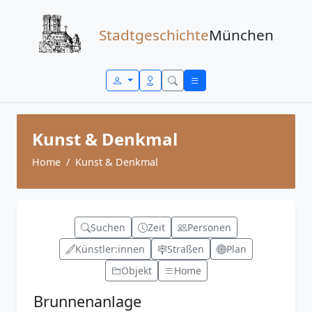
Zum Inhalt springen
Stadtgeschichte
München
Kunst & Denkmal
Home
Kunst & Denkmal
Suchen
Zeit
Personen
Künstler:innen
Straßen
Plan
Objekt
Home
Brunnenanlage