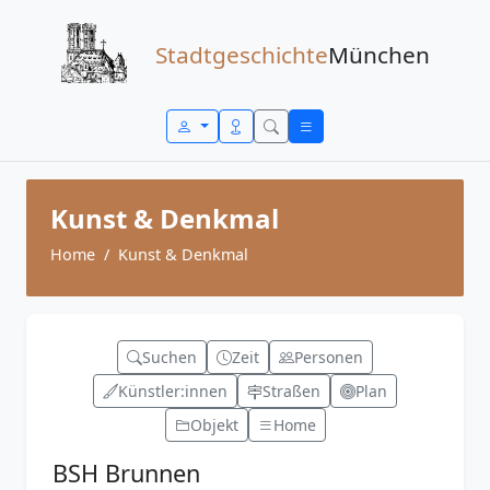
Zum Inhalt springen
Stadtgeschichte
München
Kunst & Denkmal
Home
Kunst & Denkmal
Suchen
Zeit
Personen
Künstler:innen
Straßen
Plan
Objekt
Home
BSH Brunnen