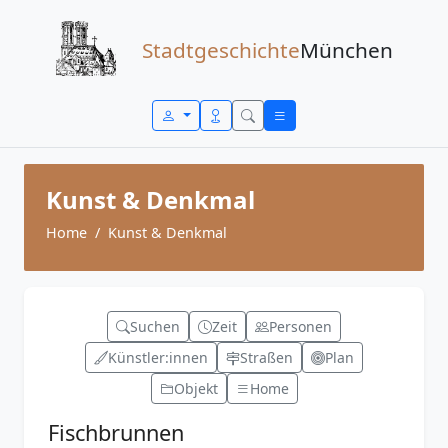
Zum Inhalt springen
Stadtgeschichte
München
Kunst & Denkmal
Home
Kunst & Denkmal
Suchen
Zeit
Personen
Künstler:innen
Straßen
Plan
Objekt
Home
Fischbrunnen