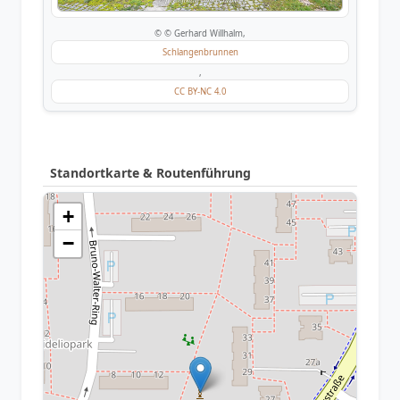
© © Gerhard Willhalm,
Schlangenbrunnen
,
CC BY-NC 4.0
Standortkarte & Routenführung
+
−