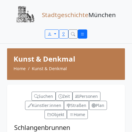
Zum Inhalt springen
Stadtgeschichte
München
Kunst & Denkmal
Home
Kunst & Denkmal
Suchen
Zeit
Personen
Künstler:innen
Straßen
Plan
Objekt
Home
Schlangenbrunnen