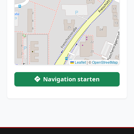
Leaflet
|
©
OpenStreetMap
Navigation starten