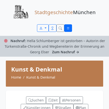
Zum Inhalt springen
Stadtgeschichte
München
Nachruf:
Hella Schlumberger ist gestorben – Autorin der
Türkenstraße-Chronik und Wegbereiterin der Erinnerung an
Georg Elser
Zum Nachruf →
Kunst & Denkmal
Home
Kunst & Denkmal
Suchen
Zeit
Personen
Künstler:innen
Straßen
Plan