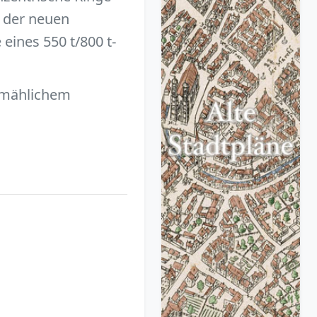
o der neuen
ines 550 t/800 t-
llmählichem