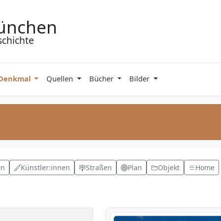
ünchen
schichte
 Denkmal
Quellen
Bücher
Bilder
en
Künstler:innen
Straßen
Plan
Objekt
Home