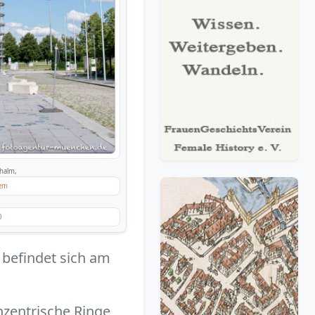
halm,
em
0
befindet sich am
nzentrische Ringe