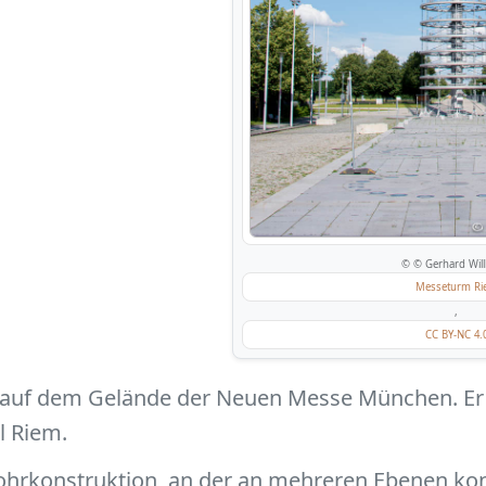
© © Gerhard Will
Messeturm Ri
,
CC BY-NC 4.
 auf dem Gelände der Neuen Messe München. Er 
l Riem.
rohrkonstruktion, an der an mehreren Ebenen ko