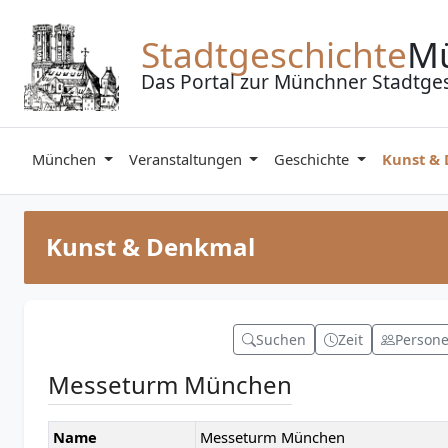
Zum Inhalt springen
Stadtgeschichte
M
Das Portal zur Münchner Stadtge
München
Veranstaltungen
Geschichte
Kunst &
Kunst & Denkmal
Suchen
Zeit
Person
Messeturm München
Name
Messeturm München