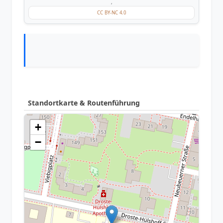
,
CC BY-NC 4.0
Standortkarte & Routenführung
+
−