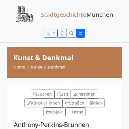
Zum Inhalt springen
Stadtgeschichte
München
Kunst & Denkmal
Home
Kunst & Denkmal
Suchen
Zeit
Personen
Künstler:innen
Straßen
Plan
Objekt
Home
Anthony-Perkins-Brunnen