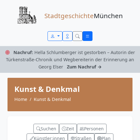
Zum Inhalt springen
Stadtgeschichte
München
Nachruf:
Hella Schlumberger ist gestorben – Autorin der
Türkenstraße-Chronik und Wegbereiterin der Erinnerung an
Georg Elser
Zum Nachruf →
Kunst & Denkmal
Home
Kunst & Denkmal
Suchen
Zeit
Personen
Künstler:innen
Straßen
Plan