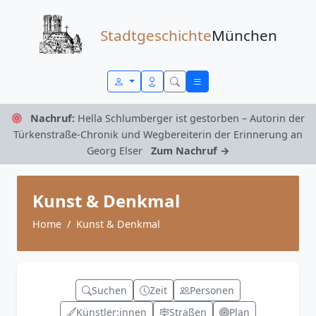
Zum Inhalt springen
Stadtgeschichte
München
Nachruf:
Hella Schlumberger ist gestorben – Autorin der
Türkenstraße-Chronik und Wegbereiterin der Erinnerung an
Georg Elser
Zum Nachruf →
Kunst & Denkmal
Home
Kunst & Denkmal
Suchen
Zeit
Personen
Künstler:innen
Straßen
Plan