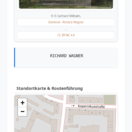
© © Gerhard Willhalm,
Denkmal - Richard Wagner
,
CC BY-NC 4.0
RICHARD WAGNER
Standortkarte & Routenführung
+
−