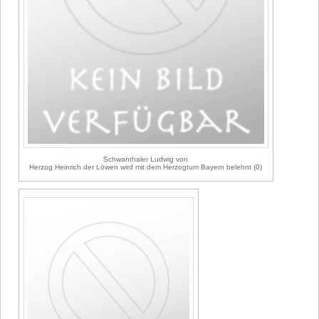
Schwanthaler Ludwig von
Herzog Heinrich der Löwen wird mit dem Herzogtum Bayern belehnt (0)