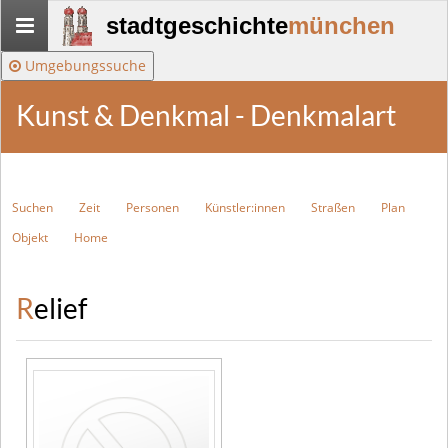
Stadtgeschichte-
stadtgeschichte
münchen
München
Umgebungssuche
Kunst & Denkmal - Denkmalart
Suchen
Zeit
Personen
Künstler:innen
Straßen
Plan
Objekt
Home
Relief