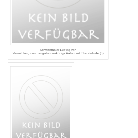
Schwanthaler Ludwig von
Vermählung des Langobardenkönigs Auhari mit Theodolinde (0)