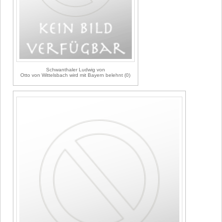
Schwanthaler Ludwig von
Otto von Wittelsbach wird mit Bayern belehnt (0)