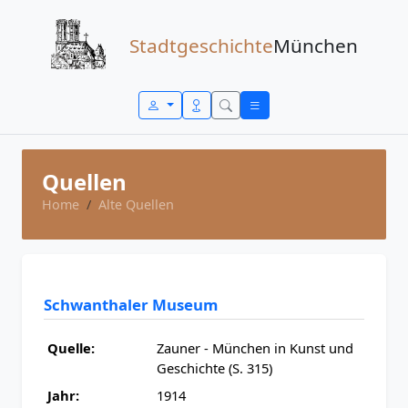
Zum Inhalt springen
Stadtgeschichte
München
Quellen
Home
Alte Quellen
Schwanthaler Museum
Quelle:
Zauner - München in Kunst und
Geschichte (S. 315)
Jahr:
1914