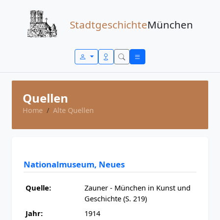
Zum Inhalt springen
Stadtgeschichte
München
Quellen
Home
Alte Quellen
Nationalmuseum, Neues
Quelle:
Zauner - München in Kunst und
Geschichte (S. 219)
Jahr:
1914