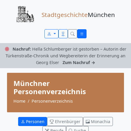
Zum Inhalt springen
Stadtgeschichte
München
Nachruf:
Hella Schlumberger ist gestorben – Autorin der
Türkenstraße-Chronik und Wegbereiterin der Erinnerung an
Georg Elser
Zum Nachruf →
Münchner
Personenverzeichnis
Home
Personenverzeichnis
Personen
Ehrenbürger
Monachia
Berufe
Suche