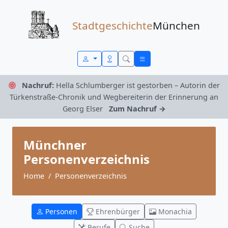
Zum Inhalt springen
Stadtgeschichte
München
Nachruf:
Hella Schlumberger ist gestorben – Autorin der
Türkenstraße-Chronik und Wegbereiterin der Erinnerung an
Georg Elser
Zum Nachruf →
Münchner
Personenverzeichnis
Home
Personenverzeichnis
Personen
Ehrenbürger
Monachia
Berufe
Suche