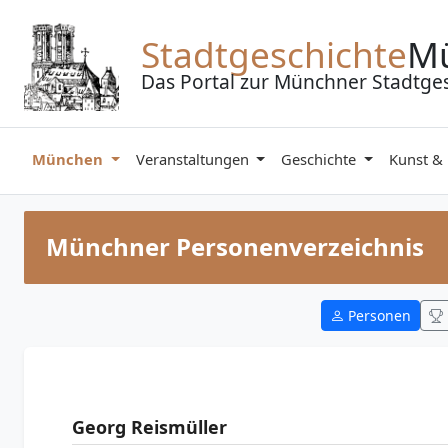
Zum Inhalt springen
Stadtgeschichte
M
Das Portal zur Münchner Stadtge
München
Veranstaltungen
Geschichte
Kunst &
Münchner Personenverzeichnis
Personen
Georg Reismüller