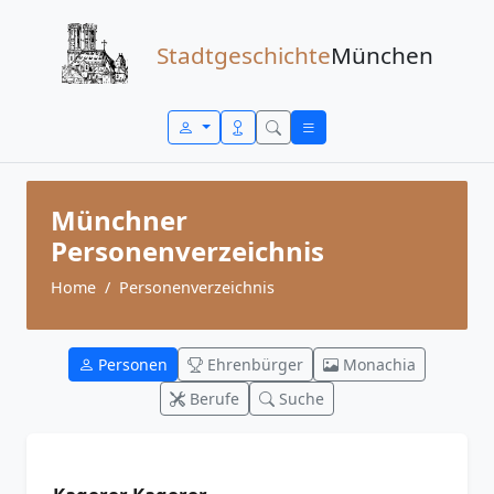
Zum Inhalt springen
Stadtgeschichte
München
Münchner
Personenverzeichnis
Home
Personenverzeichnis
Personen
Ehrenbürger
Monachia
Berufe
Suche