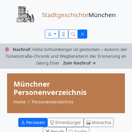
Zum Inhalt springen
Stadtgeschichte
München
Nachruf:
Hella Schlumberger ist gestorben – Autorin der
Türkenstraße-Chronik und Wegbereiterin der Erinnerung an
Georg Elser
Zum Nachruf →
Münchner
Personenverzeichnis
Home
Personenverzeichnis
Personen
Ehrenbürger
Monachia
Berufe
Suche