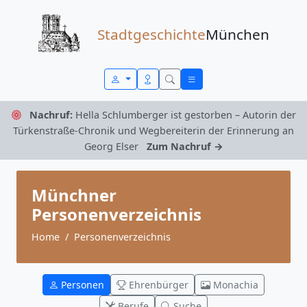
Zum Inhalt springen
Stadtgeschichte
München
Nachruf:
Hella Schlumberger ist gestorben – Autorin der
Türkenstraße-Chronik und Wegbereiterin der Erinnerung an
Georg Elser
Zum Nachruf →
Münchner
Personenverzeichnis
Home
Personenverzeichnis
Personen
Ehrenbürger
Monachia
Berufe
Suche