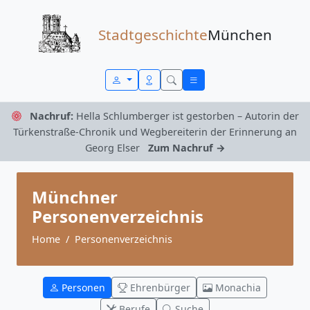
Zum Inhalt springen
Stadtgeschichte
München
Nachruf:
Hella Schlumberger ist gestorben – Autorin der
Türkenstraße-Chronik und Wegbereiterin der Erinnerung an
Georg Elser
Zum Nachruf →
Münchner
Personenverzeichnis
Home
Personenverzeichnis
Personen
Ehrenbürger
Monachia
Berufe
Suche