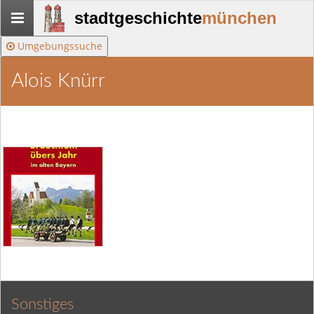
Stadtgeschichte-
stadtgeschichte
münchen
München
Umgebungssuche
Alois Knürr
Sonstiges