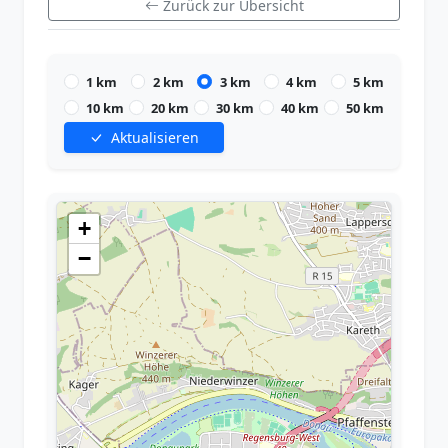
Zurück zur Übersicht
1 km
2 km
3 km
4 km
5 km
10 km
20 km
30 km
40 km
50 km
Aktualisieren
+
−