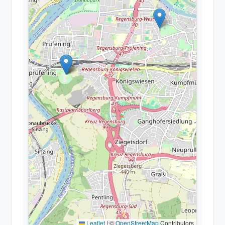
Leaflet
|
©
OpenStreetMap
Contributors