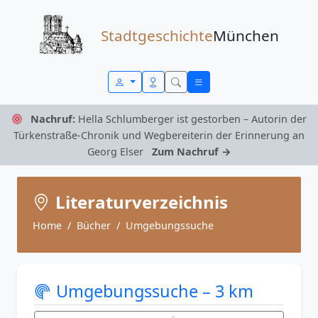
Zum Inhalt springen
Stadtgeschichte
München
Nachruf:
Hella Schlumberger ist gestorben – Autorin der
Türkenstraße-Chronik und Wegbereiterin der Erinnerung an
Georg Elser
Zum Nachruf →
Literaturverzeichnis
Home
Bücher
Umgebungssuche
Umgebungssuche – 3 km