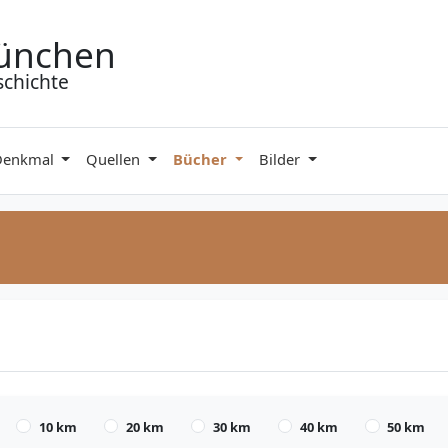
ünchen
schichte
Denkmal
Quellen
Bücher
Bilder
10 km
20 km
30 km
40 km
50 km