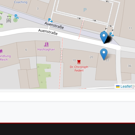
Leaflet
|