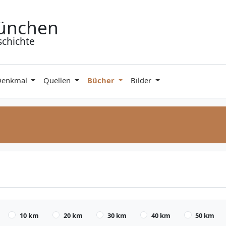
ünchen
schichte
Denkmal
Quellen
Bücher
Bilder
10 km
20 km
30 km
40 km
50 km