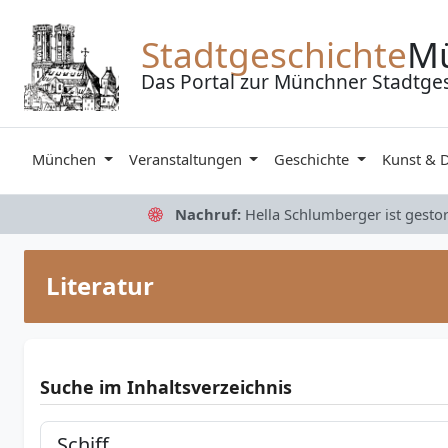
Zum Inhalt springen
Stadtgeschichte
M
Das Portal zur Münchner Stadtge
München
Veranstaltungen
Geschichte
Kunst & 
Nachruf:
Hella Schlumberger ist gesto
Literatur
Suche im Inhaltsverzeichnis