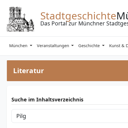
Zum Inhalt springen
Stadtgeschichte
M
Das Portal zur Münchner Stadtge
München
Veranstaltungen
Geschichte
Kunst & 
Literatur
Suche im Inhaltsverzeichnis