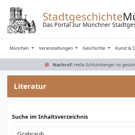
Zum Inhalt springen
Stadtgeschichte
M
Das Portal zur Münchner Stadtge
München
Veranstaltungen
Geschichte
Kunst & 
Nachruf:
Hella Schlumberger ist gesto
Literatur
Suche im Inhaltsverzeichnis