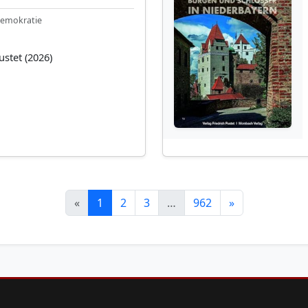
Demokratie
ustet (2026)
«
1
2
3
…
962
»