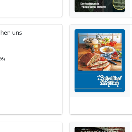
chen uns
26)
n