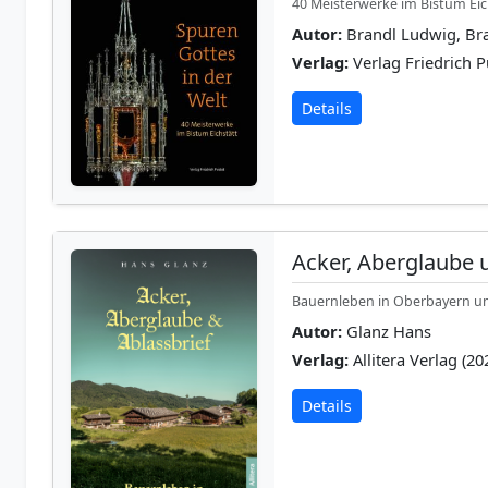
40 Meisterwerke im Bistum Eic
Autor:
Brandl Ludwig, B
Verlag:
Verlag Friedrich P
Details
Acker, Aberglaube 
Bauernleben in Oberbayern u
Autor:
Glanz Hans
Verlag:
Allitera Verlag (20
Details