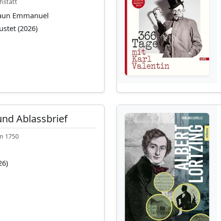
hstätt
raun Emmanuel
ustet (2026)
und Ablassbrief
m 1750
26)