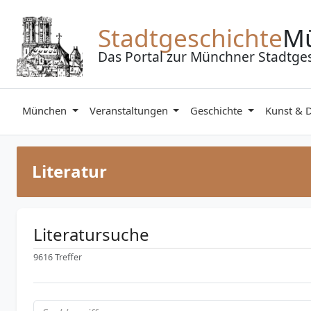
Zum Inhalt springen
Stadtgeschichte
M
Das Portal zur Münchner Stadtge
München
Veranstaltungen
Geschichte
Kunst & 
Literatur
Literatursuche
9616 Treffer