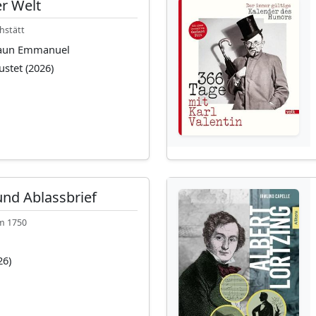
er Welt
hstätt
raun Emmanuel
ustet (2026)
und Ablassbrief
m 1750
26)