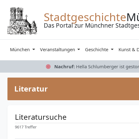
Zum Inhalt springen
Stadtgeschichte
M
Das Portal zur Münchner Stadtge
München
Veranstaltungen
Geschichte
Kunst & 
Nachruf:
Hella Schlumberger ist gesto
Literatur
Literatursuche
9617 Treffer