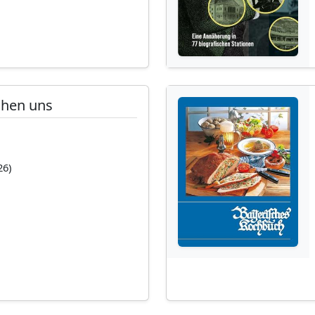
chen uns
26)