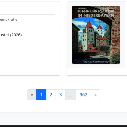
n
Demokratie
ustet (2026)
«
1
2
3
…
962
»