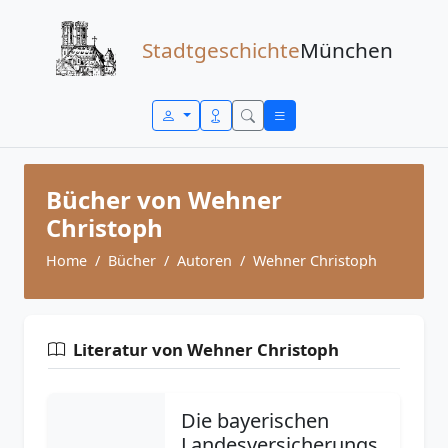
Zum Inhalt springen
Stadtgeschichte
München
Bücher von Wehner
Christoph
Home
Bücher
Autoren
Wehner Christoph
Literatur von Wehner Christoph
Die bayerischen
Landesversicherungs