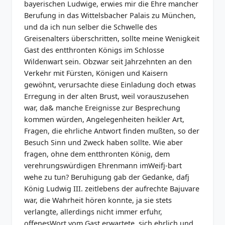
bayerischen Ludwige, erwies mir die Ehre mancher
Berufung in das Wittelsbacher Palais zu München,
und da ich nun selber die Schwelle des
Greisenalters überschritten, sollte meine Wenigkeit
Gast des entthronten Königs im Schlosse
Wildenwart sein. Obzwar seit Jahrzehnten an den
Verkehr mit Fürsten, Königen und Kaisern
gewöhnt, verursachte diese Einladung doch etwas
Erregung in der alten Brust, weil vorauszusehen
war, da& manche Ereignisse zur Besprechung
kommen würden, Angelegenheiten heikler Art,
Fragen, die ehrliche Antwort finden mußten, so der
Besuch Sinn und Zweck haben sollte. Wie aber
fragen, ohne dem entthronten König, dem
verehrungswürdigen Ehrenmann imWeifj-bart
wehe zu tun? Beruhigung gab der Gedanke, dafj
König Ludwig III. zeitlebens der aufrechte Bajuvare
war, die Wahrheit hören konnte, ja sie stets
verlangte, allerdings nicht immer erfuhr,
offenesWort vom Gast erwartete, sich ehrlich und