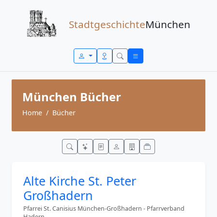
Zum Inhalt springen
Stadtgeschichte
München
München Bücher
Home
Bücher
Alte Kirche St. Peter
Großhadern
Pfarrei St. Canisius München-Großhadern - Pfarrverband
Hadern