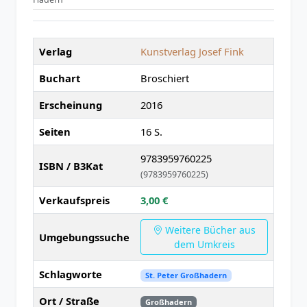
Verlag
Kunstverlag Josef Fink
Buchart
Broschiert
Erscheinung
2016
Seiten
16 S.
9783959760225
ISBN / B3Kat
(9783959760225)
Verkaufspreis
3,00 €
Weitere Bücher aus
Umgebungssuche
dem Umkreis
Schlagworte
St. Peter Großhadern
Ort / Straße
Großhadern