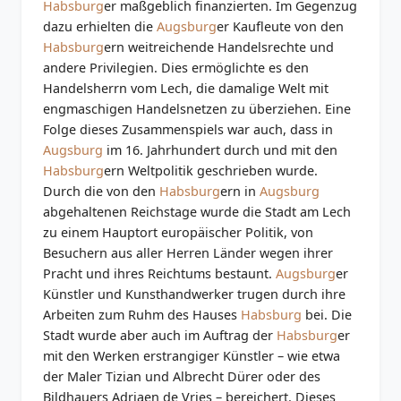
Habsburg
er maßgeblich finanzierten. Im Gegenzug
dazu erhielten die
Augsburg
er Kaufleute von den
Habsburg
ern weitreichende Handelsrechte und
andere Privilegien. Dies ermöglichte es den
Handelsherrn vom Lech, die damalige Welt mit
engmaschigen Handelsnetzen zu überziehen. Eine
Folge dieses Zusammenspiels war auch, dass in
Augsburg
im 16. Jahrhundert durch und mit den
Habsburg
ern Weltpolitik geschrieben wurde.
Durch die von den
Habsburg
ern in
Augsburg
abgehaltenen Reichstage wurde die Stadt am Lech
zu einem Hauptort europäischer Politik, von
Besuchern aus aller Herren Länder wegen ihrer
Pracht und ihres Reichtums bestaunt.
Augsburg
er
Künstler und Kunsthandwerker trugen durch ihre
Arbeiten zum Ruhm des Hauses
Habsburg
bei. Die
Stadt wurde aber auch im Auftrag der
Habsburg
er
mit den Werken erstrangiger Künstler – wie etwa
der Maler Tizian und Albrecht Dürer oder des
Bildhauers Adriaen de Vries – bereichert. Dieses