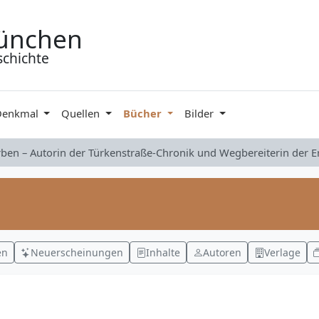
ünchen
schichte
Denkmal
Quellen
Bücher
Bilder
rben – Autorin der Türkenstraße-Chronik und Wegbereiterin der 
en
Neuerscheinungen
Inhalte
Autoren
Verlage
1