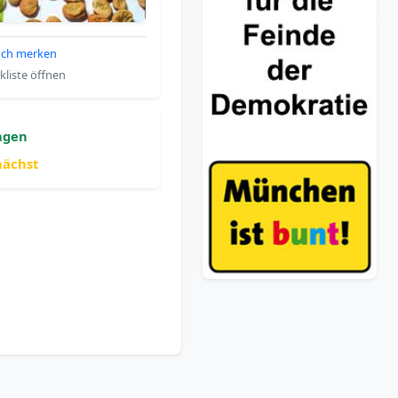
ch merken
liste öffnen
ngen
nächst