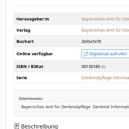
Herausgeber:in
Bayerisches Amt für De
Verlag
Bayerisches Amt für De
Buchart
Zeitschrift
Online verfügbar
Digitalisat aufrufen
ISBN / B3Kat
00130180
(0)
Serie
Denkmalpflege Informat
Zitierhinweis:
Beschreibung