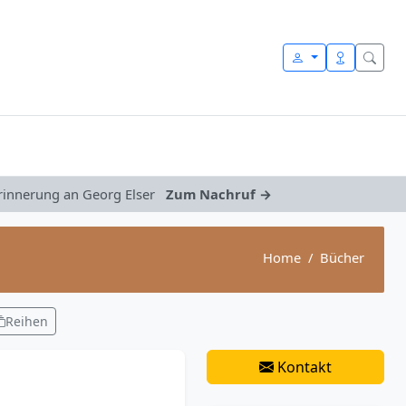
Erinnerung an Georg Elser
Zum Nachruf →
Home
Bücher
Reihen
Kontakt