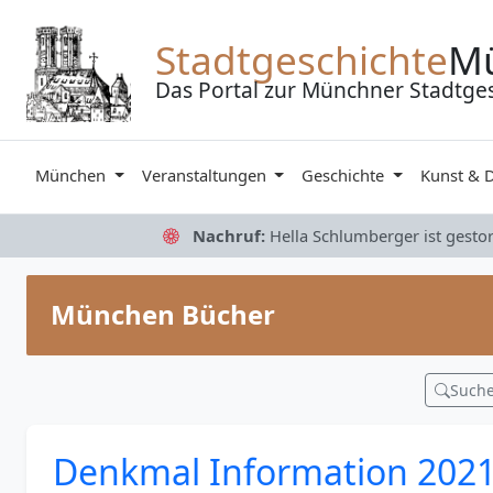
Zum Inhalt springen
Stadtgeschichte
M
Das Portal zur Münchner Stadtge
München
Veranstaltungen
Geschichte
Kunst & 
Nachruf:
Hella Schlumberger ist gesto
München Bücher
Such
Denkmal Information 202