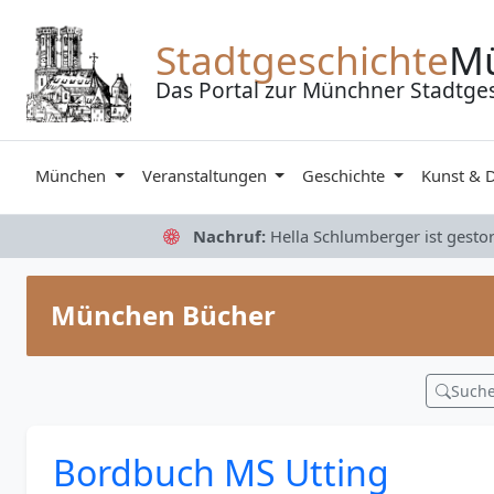
Zum Inhalt springen
Stadtgeschichte
M
Das Portal zur Münchner Stadtge
München
Veranstaltungen
Geschichte
Kunst & 
Nachruf:
Hella Schlumberger ist gesto
München Bücher
Such
Bordbuch MS Utting