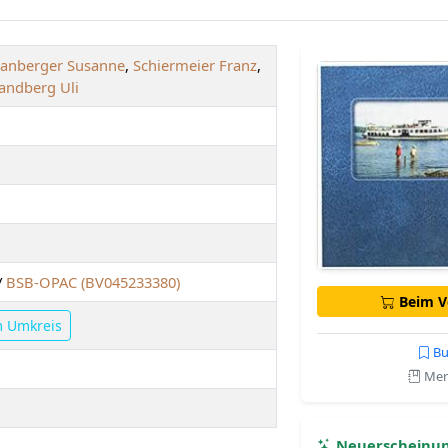
anberger Susanne
,
Schiermeier Franz
,
andberg Uli
/
BSB-OPAC (BV045233380)
Beim Ve
m Umkreis
Bu
Merk
Neuerscheinu