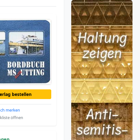
rlag bestellen
ch merken
liste öffnen
ngen