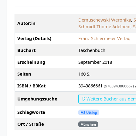
Demuschewski Weronika
,
S
Autor:in
Schmidt-Thomé Adelheid
,
S
Verlag (Details)
Franz Schiermeier Verlag
Buchart
Taschenbuch
Erscheinung
September 2018
Seiten
160 S.
ISBN / B3Kat
3943866661
(9783943866667)
Umgebungssuche
Weitere Bücher aus de
Schlagworte
MS Utting
Ort / Straße
München