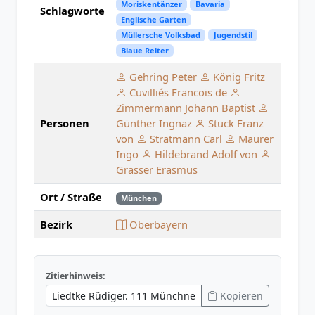
Moriskentänzer
Bavaria
Schlagworte
Englische Garten
Müllersche Volksbad
Jugendstil
Blaue Reiter
Gehring Peter
König Fritz
Cuvilliés Francois de
Zimmermann Johann Baptist
Personen
Günther Ingnaz
Stuck Franz
von
Stratmann Carl
Maurer
Ingo
Hildebrand Adolf von
Grasser Erasmus
Ort / Straße
München
Bezirk
Oberbayern
Zitierhinweis:
Kopieren