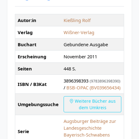
Autor:in
Kießling Rolf
Verlag
Wißner-Verlag
Buchart
Gebundene Ausgabe
Erscheinung
November 2011
Seiten
448 S.
3896398393
(9783896398390)
ISBN / B3Kat
/
BSB-OPAC (BV039656434)
Weitere Bücher aus
Umgebungssuche
dem Umkreis
Augsburger Beiträge zur
Landesgeschichte
Serie
Bayerisch-Schwabens