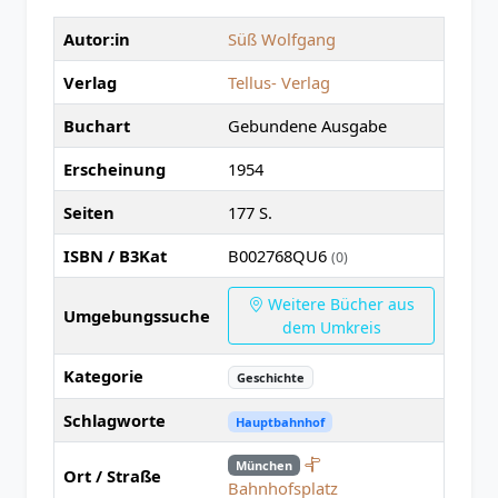
Autor:in
Süß Wolfgang
Verlag
Tellus- Verlag
Buchart
Gebundene Ausgabe
Erscheinung
1954
Seiten
177 S.
ISBN / B3Kat
B002768QU6
(0)
Weitere Bücher aus
Umgebungssuche
dem Umkreis
Kategorie
Geschichte
Schlagworte
Hauptbahnhof
München
Ort / Straße
Bahnhofsplatz