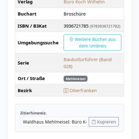
Verlag
Büro Koch Wilhelm
Buchart
Broschüre
ISBN / B3Kat
3936721785
(9783936721782)
Weitere Bücher aus
Umgebungssuche
dem Umkreis
Baukulturführer (Band
Serie
028)
Ort / Straße
Mehlmeisel
Bezirk
Oberfranken
Zitierhinweis:
Kopieren