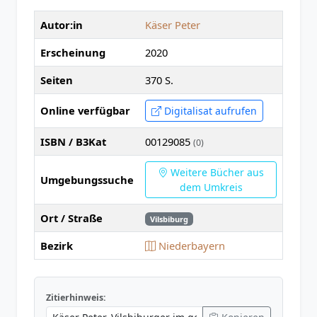
Autor:in
Käser Peter
Erscheinung
2020
Seiten
370 S.
Online verfügbar
Digitalisat aufrufen
ISBN / B3Kat
00129085
(0)
Weitere Bücher aus
Umgebungssuche
dem Umkreis
Ort / Straße
Vilsbiburg
Bezirk
Niederbayern
Zitierhinweis: