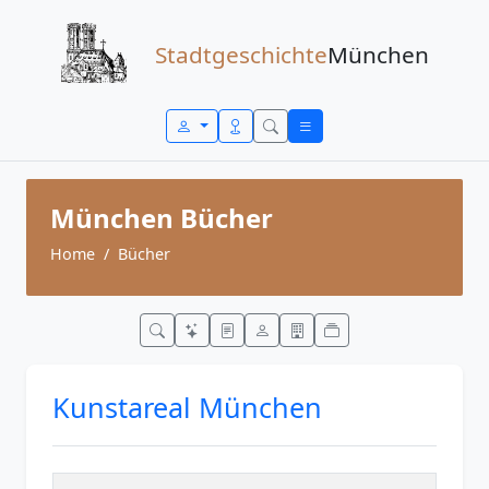
Zum Inhalt springen
Stadtgeschichte
München
München Bücher
Home
Bücher
Kunstareal München