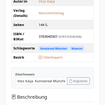
Autor:in
Voss Kaija
Verlag
MünchenVerlag
(Details)
Seiten
144 S.
ISBN /
3763040307
(9783763040308)
B3Kat
Schlagworte
Kunstareal München
Museum
Bezirk
Oberbayern
Zitierhinweis:
Kopieren
Beschreibung